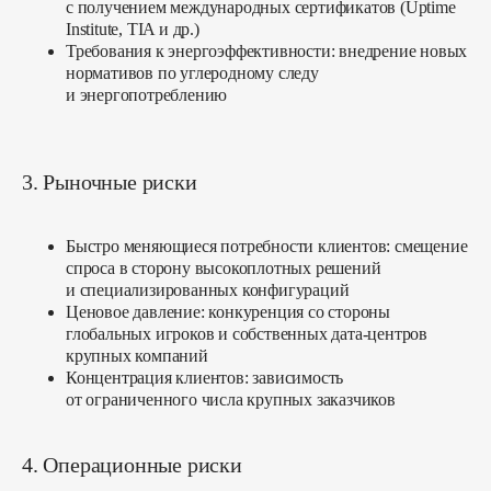
Офисы Россия:
с получением международных сертификатов (Uptime
г. Сочи, ул. Водораздельная, д. 5/1
Institute, TIA и др.)
Требования к энергоэффективности:
внедрение новых
+7 (931) 111-95-03
нормативов по углеродному следу
Офис Беларусь:
и энергопотреблению
г. Минск, ул. Дзержинского, д. 104
+375 (29) 655-28-25
Офис ОАЭ (Дубай):
3. Рыночные риски
West Beach Palm Jumeirah 13, Sector 9
Офис Вьетнам:
Быстро меняющиеся потребности клиентов:
смещение
29 Đ. Phan Chu Trinh, Vạn Thạnh, Nha
спроса в сторону высокоплотных решений
Trang, Khánh Hòa
и специализированных конфигураций
+84 (79) 368-6170
Ценовое давление:
конкуренция со стороны
глобальных игроков и собственных дата-центров
Политика конфиденциальности
крупных компаний
Ⓒ Все права защищены, 2025
Концентрация клиентов:
зависимость
Блог компании
от ограниченного числа крупных заказчиков
ПОДРАЗДЕЛЕНИЯ
4. Операционные риски
Продуктовый девелопмент