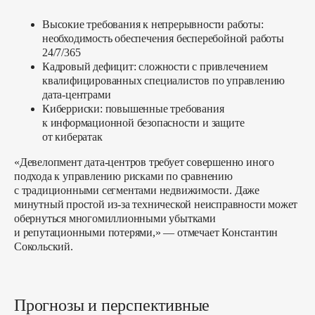
Девелопмент загородных отелей
Девелопмент коттеджных поселков
Высокие требования к непрерывности работы:
Девелопмент спа-комплексов
необходимость обеспечения бесперебойной работы
Девелопмент апарт-отелей
24/7/365
Кадровый дефицит:
сложности с привлечением
Девелопмент логистических комплексов
квалифицированных специалистов по управлению
Земельный девелопмент
дата-центрами
Концепция развития участка
Киберриски:
повышенные требования
Архитектурно-градостроительная концепция
к информационной безопасности и защите
Мастер-план (генплан)
от кибератак
«Девелопмент дата-центров требует совершенно иного
Архитектура и проектирование
подхода к управлению рисками по сравнению
Интерактивные презентации
с традиционными сегментами недвижимости. Даже
Маркетинг, продажи для девелопера
минутный простой из-за технической неисправности может
обернуться многомиллионными убытками
Prefab-дома для бизнеса
и репутационными потерями,» — отмечает Константин
Сокольский.
АКТУАЛЬНЫЕ ПРОЕКТЫ
Все кейсы
QVillage Сочи
Home&Village
Warmroom
Прогнозы и перспективные
WondersPark
ScapePark Пицунда