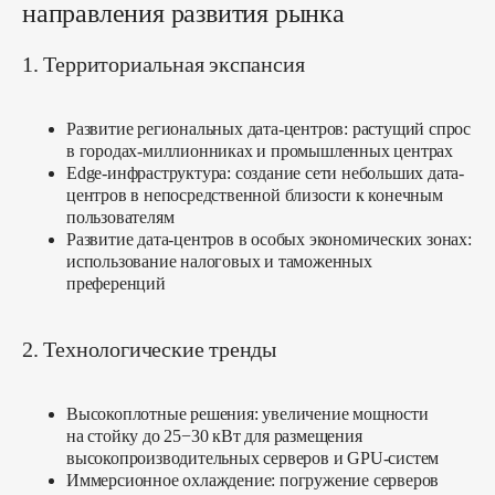
направления развития рынка
EcoRiver
ScapePark Архыз
TeaVillage
QVillage ЦСКА
ScapePark Сукко
Golden Hills
1. Территориальная экспансия
ScapePark Море
ScapePark Железноводск
Развитие региональных дата-центров:
растущий спрос
в городах-миллионниках и промышленных центрах
Edge-инфраструктура:
создание сети небольших дата-
центров в непосредственной близости к конечным
пользователям
Развитие дата-центров в особых экономических зонах:
использование налоговых и таможенных
вверх ↑
преференций
2. Технологические тренды
Высокоплотные решения:
увеличение мощности
на стойку до 25−30 кВт для размещения
высокопроизводительных серверов и GPU-систем
Иммерсионное охлаждение:
погружение серверов