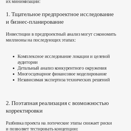
их минимизации:
WondersPark
ScapePark Пицунда
EcoRiver
ScapePark Архыз
1. Тщательное предпроектное исследование
TeaVillage
QVillage ЦСКА
и бизнес-планирование
ScapePark Сукко
Golden Hills
ScapePark Море
Инвестиции в предпроектный анализ могут сэкономить
ScapePark Железноводск
миллионы на последующих этапах:
Комплексное исследование локации и целевой
аудитории
Детальный анализ конкурентного окружения
Многосценарное финансовое моделирование
Независимая экспертиза технических решений
вверх ↑
2. Поэтапная реализация с возможностью
корректировки
Разбивка проекта на логические этапы снижает риски
и позволяет тестировать концепцию: