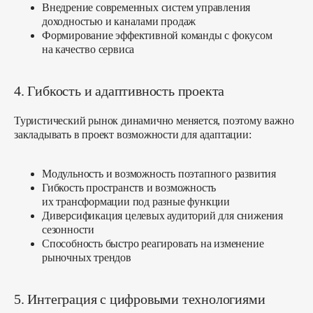
Внедрение современных систем управления
Офисы Россия:
доходностью и каналами продаж
г. Сочи, ул. Водораздельная, д. 5/1
Формирование эффективной команды с фокусом
на качество сервиса
+7 (931) 111-95-03
Офис Беларусь:
г. Минск, ул. Дзержинского, д. 104
4. Гибкость и адаптивность проекта
+375 (29) 655-28-25
Туристический рынок динамично меняется, поэтому важно
Офис ОАЭ (Дубай):
закладывать в проект возможности для адаптации:
West Beach Palm Jumeirah 13, Sector 9
Офис Вьетнам:
Модульность и возможность поэтапного развития
29 Đ. Phan Chu Trinh, Vạn Thạnh, Nha
Гибкость пространств и возможность
Trang, Khánh Hòa
их трансформации под разные функции
+84 (79) 368-6170
Диверсификация целевых аудиторий для снижения
сезонности
Политика конфиденциальности
Способность быстро реагировать на изменение
Ⓒ Все права защищены, 2025
рыночных трендов
Блог компании
ПОДРАЗДЕЛЕНИЯ
5. Интеграция с цифровыми технологиями