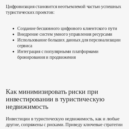
Продуктовый девелопмент
Цифровизация становится неотъемлемой частью успешных
Девелопмент загородных отелей
туристических проектов:
Девелопмент коттеджных поселков
Девелопмент спа-комплексов
Девелопмент апарт-отелей
Создание бесшовного цифрового клиентского пути
Внедрение систем умного управления ресурсами
Девелопмент логистических комплексов
Использование больших данных для персонализации
Земельный девелопмент
сервиса
Концепция развития участка
Интеграция с популярными платформами
Архитектурно-градостроительная концепция
бронирования и продвижения
Мастер-план (генплан)
Архитектура и проектирование
Интерактивные презентации
Маркетинг, продажи для девелопера
Как минимизировать риски при
инвестировании в туристическую
Prefab-дома для бизнеса
недвижимость
АКТУАЛЬНЫЕ ПРОЕКТЫ
Инвестиции в туристическую недвижимость, как и любые
Все кейсы
QVillage Сочи
другие, сопряжены с рисками. Приведу ключевые стратегии
Home&Village
Warmroom