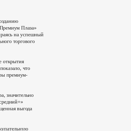
созданию
«Премиум Плаза»
ираясь на успешный
ьного торгового
е открытия
показало, что
ары премиум-
а, значительно
«средний+»
ущенная выгода
окупательную