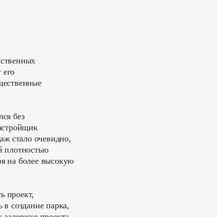
ественных
 его
бщественные
лся без
Застройщик
аж стало очевидно,
й плотностью
я на более высокую
ь проект,
 в создание парка,
 задержке проекта