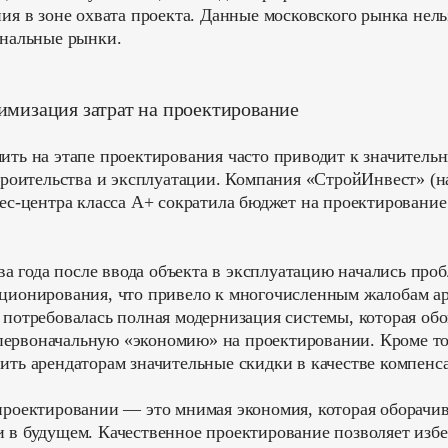
ия в зоне охвата проекта. Данные московского рынка нел
ональные рынки.
имизация затрат на проектирование
ить на этапе проектирования часто приводит к значител
строительства и эксплуатации. Компания «СтройИнвест» (н
нес-центра класса A+ сократила бюджет на проектировани
два года после ввода объекта в эксплуатацию начались про
ционирования, что привело к многочисленным жалобам ар
потребовалась полная модернизация системы, которая обо
ервоначальную «экономию» на проектировании. Кроме то
ить арендаторам значительные скидки в качестве компенса
роектировании — это мнимая экономия, которая оборачив
 в будущем. Качественное проектирование позволяет изб