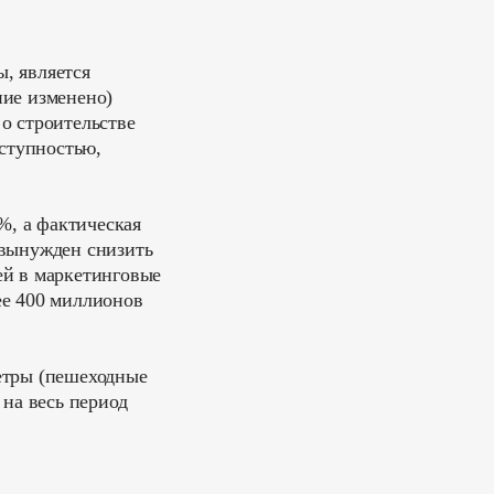
, является
ние изменено)
о строительстве
оступностью,
%, а фактическая
 вынужден снизить
ей в маркетинговые
ее 400 миллионов
етры (пешеходные
 на весь период