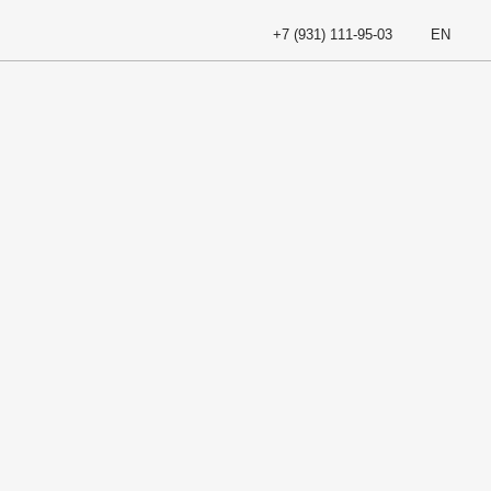
+
7
(
9
3
1
)
1
1
1
-
9
5
-
0
3
E
N
+
7
(
9
3
1
)
1
1
1
-
9
5
-
0
3
E
N