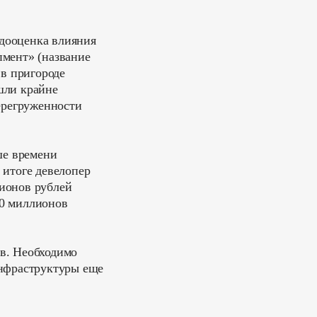
дооценка влияния
пмент» (название
 в пригороде
шли крайне
ерегруженности
ше времени
 итоге девелопер
ионов рублей
50 миллионов
в. Необходимо
инфраструктуры еще