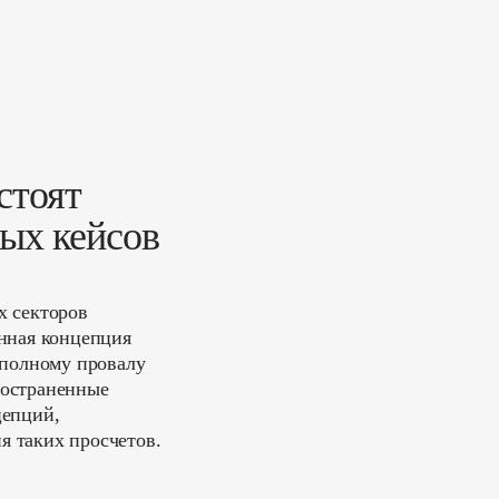
стоят
ых кейсов
х секторов
анная концепция
 полному провалу
ространенные
цепций,
 таких просчетов.