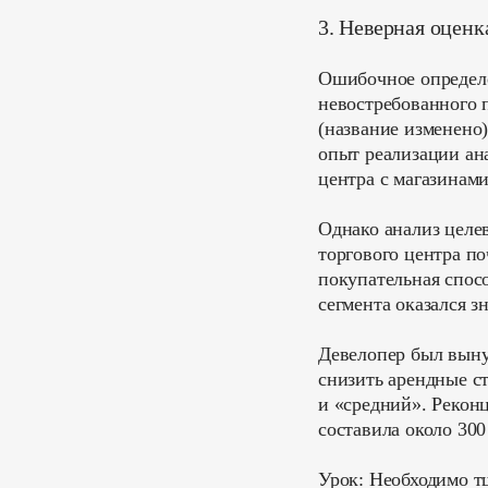
3. Неверная оценк
Ошибочное определе
невостребованного 
(название изменено
опыт реализации ан
центра с магазинам
Однако анализ целе
торгового центра п
покупательная спос
сегмента оказался з
Девелопер был выну
снизить арендные с
и «средний». Рекон
составила около 30
Урок:
Необходимо тщ