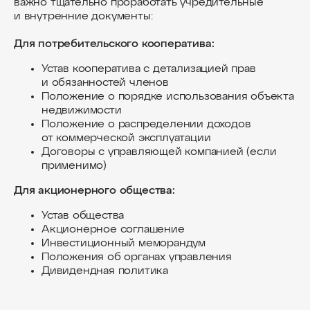
важно тщательно проработать учредительные
и внутренние документы:
Для потребительского кооператива:
Получить консультацию
Устав кооператива с детализацией прав
и обязанностей членов
Положение о порядке использования объекта
недвижимости
Положение о распределении доходов
от коммерческой эксплуатации
Договоры с управляющей компанией (если
применимо)
Для акционерного общества:
Устав общества
Акционерное соглашение
project@smart-tech.one
Инвестиционный меморандум
+7 (931) 111-95-03
Положения об органах управления
Дивидендная политика
Офисы Россия: