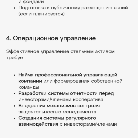
и фондами
Девелопмент коттеджных поселков
Подготовка к публичному размещению акций
Девелопмент спа-комплексов
(если планируется)
Девелопмент апарт-отелей
Девелопмент логистических комплексов
4. Операционное управление
Земельный девелопмент
Концепция развития участка
Эффективное управление отельным активом
Архитектурно-градостроительная концепция
требует:
Мастер-план (генплан)
Архитектура и проектирование
Найма профессиональной управляющей
Интерактивные презентации
компании
или формирования собственной
команды
Маркетинг, продажи для девелопера
Разработки системы отчетности
перед
Prefab-дома для бизнеса
инвесторами/членами кооператива
Внедрения механизмов контроля
АКТУАЛЬНЫЕ ПРОЕКТЫ
за деятельностью менеджмента
Создания системы регулярного
Все кейсы
QVillage Сочи
взаимодействия
с инвесторами/членами
Home&Village
Warmroom
WondersPark
ScapePark Пицунда