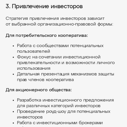
г. Сочи, ул. Водораздельная, д. 5/1
3. Привлечение инвесторов
+7 (931) 111-95-03
Стратегия привлечения инвесторов зависит
Офис Беларусь:
от выбранной организационно-правовой формы:
г. Минск, ул. Дзержинского, д. 104
+375 (29) 655-28-25
Для потребительского кооператива:
Офис ОАЭ (Дубай):
Работа с сообществами потенциальных
West Beach Palm Jumeirah 13, Sector 9
пользователей
Фокус на сочетании инвестиционной
Офис Вьетнам:
привлекательности и возможности личного
29 Đ. Phan Chu Trinh, Vạn Thạnh, Nha
использования
Trang, Khánh Hòa
Детальная презентация механизмов защиты
+84 (79) 368-6170
прав членов кооператива
Политика конфиденциальности
Для акционерного общества:
Ⓒ Все права защищены, 2025
Разработка инвестиционного предложения
Блог компании
для различных категорий инвесторов
ПОДРАЗДЕЛЕНИЯ
Проведение роуд-шоу для потенциальных
инвесторов
Продуктовый девелопмент
Работа с инвестиционными брокерами
Девелопмент загородных отелей